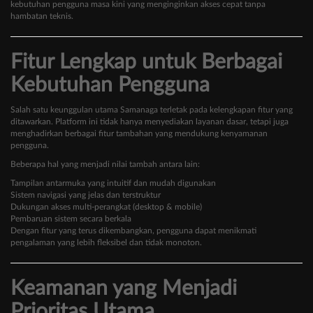
kebutuhan pengguna masa kini yang menginginkan akses cepat tanpa
hambatan teknis.
Fitur Lengkap untuk Berbagai
Kebutuhan Pengguna
Salah satu keunggulan utama Samanaga terletak pada kelengkapan fitur yang
ditawarkan. Platform ini tidak hanya menyediakan layanan dasar, tetapi juga
menghadirkan berbagai fitur tambahan yang mendukung kenyamanan
pengguna.
Beberapa hal yang menjadi nilai tambah antara lain:
Tampilan antarmuka yang intuitif dan mudah digunakan
Sistem navigasi yang jelas dan terstruktur
Dukungan akses multi-perangkat (desktop & mobile)
Pembaruan sistem secara berkala
Dengan fitur yang terus dikembangkan, pengguna dapat menikmati
pengalaman yang lebih fleksibel dan tidak monoton.
Keamanan yang Menjadi
Prioritas Utama