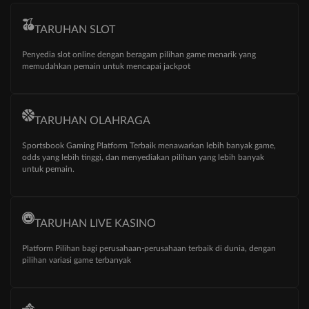
TARUHAN SLOT
Penyedia slot online dengan beragam pilihan game menarik yang
memudahkan pemain untuk mencapai jackpot
TARUHAN OLAHRAGA
Sportsbook Gaming Platform Terbaik menawarkan lebih banyak game,
odds yang lebih tinggi, dan menyediakan pilihan yang lebih banyak
untuk pemain.
TARUHAN LIVE KASINO
Platform Pilihan bagi perusahaan-perusahaan terbaik di dunia, dengan
pilihan variasi game terbanyak