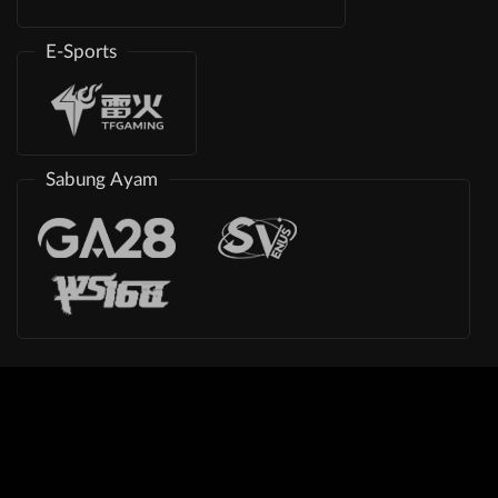
E-Sports
Sabung Ayam