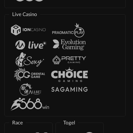
Live Casino
Race
Togel