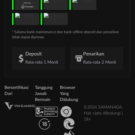
* Selama bank maintenance dan bank offline deposit dan penarikan
tidak dapat diproses
Deposit
Penarikan
Rata-rata 1 Menit
Rata-rata 2 Menit
Bersertifikasi
Tanggung
Browser
Dari
Jawab
Yang
Bermain
Didukung
©2026 SAMANAGA.
Hak cipta dilindungi |
18+