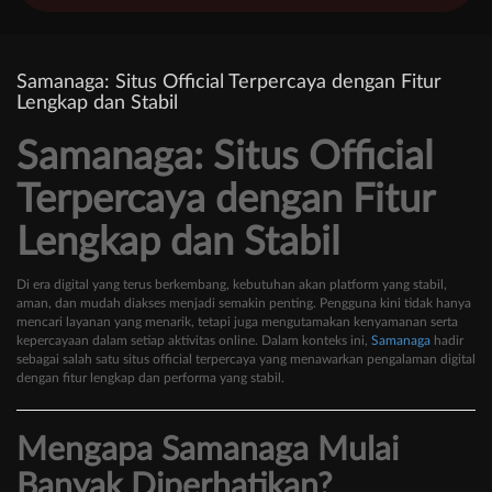
Samanaga: Situs Official Terpercaya dengan Fitur
Lengkap dan Stabil
Samanaga: Situs Official
Terpercaya dengan Fitur
Lengkap dan Stabil
Di era digital yang terus berkembang, kebutuhan akan platform yang stabil,
aman, dan mudah diakses menjadi semakin penting. Pengguna kini tidak hanya
mencari layanan yang menarik, tetapi juga mengutamakan kenyamanan serta
kepercayaan dalam setiap aktivitas online. Dalam konteks ini,
Samanaga
hadir
sebagai salah satu situs official terpercaya yang menawarkan pengalaman digital
dengan fitur lengkap dan performa yang stabil.
Mengapa Samanaga Mulai
Banyak Diperhatikan?