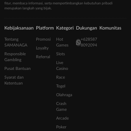
fitur, membaca informasi, serta mempertimbangkan kebutuhan pribadi
merupakan langkah yang bijak.
Kebijaksanaan
Platform
Kategori
Dukungan
Komunitas
Tentang
Promosi
Hot
+628587
SAMANAGA
Games
8092094
Loyalty
Responsible
Slots
Referral
Gambling
Live
Pusat Bantuan
Casino
Syarat dan
Race
Ketentuan
Togel
Olahraga
Crash
Game
Arcade
Poker