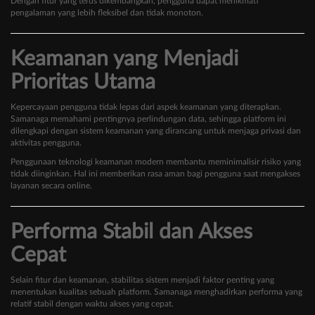
Dengan fitur yang terus dikembangkan, pengguna dapat menikmati
pengalaman yang lebih fleksibel dan tidak monoton.
Keamanan yang Menjadi
Prioritas Utama
Kepercayaan pengguna tidak lepas dari aspek keamanan yang diterapkan.
Samanaga memahami pentingnya perlindungan data, sehingga platform ini
dilengkapi dengan sistem keamanan yang dirancang untuk menjaga privasi dan
aktivitas pengguna.
Penggunaan teknologi keamanan modern membantu meminimalisir risiko yang
tidak diinginkan. Hal ini memberikan rasa aman bagi pengguna saat mengakses
layanan secara online.
Performa Stabil dan Akses
Cepat
Selain fitur dan keamanan, stabilitas sistem menjadi faktor penting yang
menentukan kualitas sebuah platform. Samanaga menghadirkan performa yang
relatif stabil dengan waktu akses yang cepat.