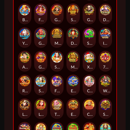
Beach Baby2
Fortunate Lion-Lucky Mix
Gods of Egypt2
SAFARI HEAT-MULTIPLY FUN
Gaogashou2 MULTIPLY FUN
Detective Girl
Yu Yue Long Men
Ghost Mansion
Mayan Adventure
Deep Rising
Slime Gem
Infinity Mining
All for the Winner
Gong Xi Fa Cai
Sugar Bar
Mayan Adventure2
X'mas Gift City
777-CLASSIC STYLE
Rich Fortune 2
Songkran Festival
Fighting Academy 2
EURO2024
CakeMatch
Weird Xmas
LUXURY WORLD
Little Red Riding Hood
Three Little Pigs
Ennead
Cai Shen Arrives!
Stonelions