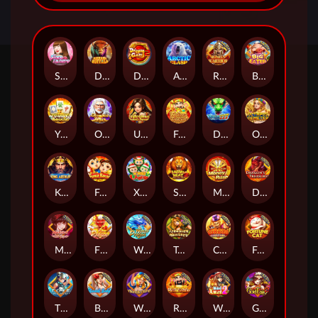
Since I'm here
Diamond buffalo
Dragon Gem2
Arctic Clash
ROMAN WARRIOR
Big Eater
Yuanbao Mahjong
Olympus - Zeus
Unparalleled Phoenix Dynasty
Fortune's Treasure
Dragon777
OLYMPUS DEMETER
KING ARTHUR
Fuwa Baoxi
X'Mas LABUBU
SAFARI HEAT 2-MULTIPLY FUN
Money Rush
Dragon’s Treasures
Mansion Battle Royale
Fire Dragon
Water Dragon
Treasure Hunters
Circus-Lucky Mix
Fortune Cat
Time Machine
Beach Baby
Wonderland
Rich Fortune
Weird Xmas2
Gold Fairy 2