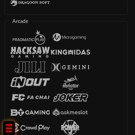
Arcade
Tap Me!