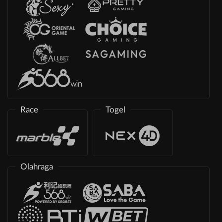
Race
Togel
Olahraga