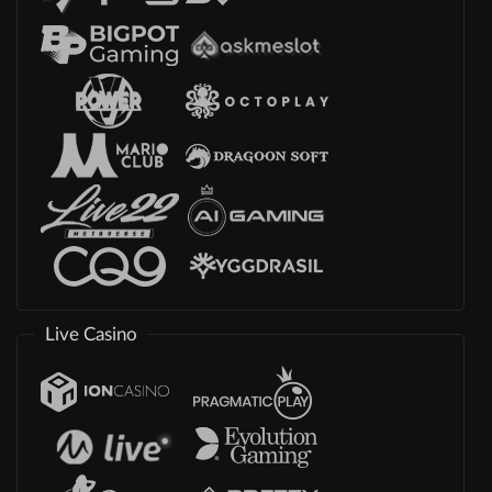
Live Casino