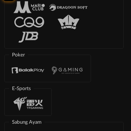
Poker
E-Sports
Sabung Ayam