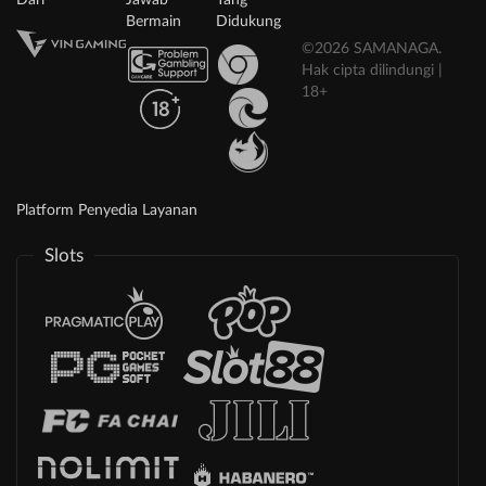
Bermain
Didukung
©2026 SAMANAGA.
Hak cipta dilindungi |
18+
Platform Penyedia Layanan
Slots