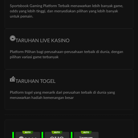
Sportsbook Gaming Platform Terbaik menawarkan lebih banyak game,
odds yang lebih tinggi, dan menyediakan pilihan yang lebih banyak
untuk pemain.
TARUHAN LIVE KASINO
Platform Pilihan bagi perusahaan-perusahaan terbaik di dunia, dengan
pilihan variasi game terbanyak
TARUHAN TOGEL
Platform togel yang menarik dari perusahan terbaik di dunia yang
menawarkan hadiah kemenangan besar