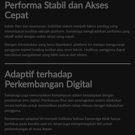
Performa Stabil dan Akses
Cepat
Selain fitur dan keamanan, stabilitas sistem menjadi faktor penting yang
menentukan kualitas sebuah platform. Samanaga menghadirkan performa yang
relatif stabil dengan waktu akses yang cepat.
Dengan infrastruktur yang terus diperbarui, platform ini mampu mengurangi
gangguan seperti loading lambat atau error teknis. Hasilnya, pengguna dapat
menikmati pengalaman yang lebih lancar dan efisien.
Adaptif terhadap
Perkembangan Digital
Samanaga juga menunjukkan kemampuan dalam beradaptasi dengan
perubahan tren digital. Pembaruan fitur dan peningkatan sistem dilakukan
secara berkala untuk memastikan platform tetap relevan dengan kebutuhan
pengguna.
Kemampuan adaptasi ini menjadi indikator bahwa Samanaga tidak hanya
berfokus pada kondisi saat ini, tetapi juga mempersiapkan diri untuk
perkembangan di masa depan.