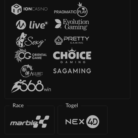
Race
Togel