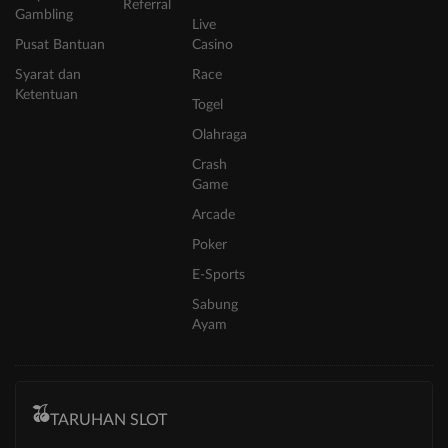
Referral
Gambling
Live
Pusat Bantuan
Casino
Syarat dan
Race
Ketentuan
Togel
Olahraga
Crash
Game
Arcade
Poker
E-Sports
Sabung
Ayam
TARUHAN SLOT