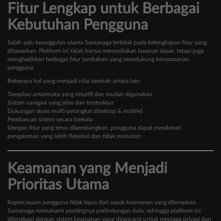
Fitur Lengkap untuk Berbagai
Kebutuhan Pengguna
Salah satu keunggulan utama Samanaga terletak pada kelengkapan fitur yang
ditawarkan. Platform ini tidak hanya menyediakan layanan dasar, tetapi juga
menghadirkan berbagai fitur tambahan yang mendukung kenyamanan
pengguna.
Beberapa hal yang menjadi nilai tambah antara lain:
Tampilan antarmuka yang intuitif dan mudah digunakan
Sistem navigasi yang jelas dan terstruktur
Dukungan akses multi-perangkat (desktop & mobile)
Pembaruan sistem secara berkala
Dengan fitur yang terus dikembangkan, pengguna dapat menikmati
pengalaman yang lebih fleksibel dan tidak monoton.
Keamanan yang Menjadi
Prioritas Utama
Kepercayaan pengguna tidak lepas dari aspek keamanan yang diterapkan.
Samanaga memahami pentingnya perlindungan data, sehingga platform ini
dilengkapi dengan sistem keamanan yang dirancang untuk menjaga privasi dan