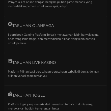
Penyedia slot online dengan beragam pilihan game menarik yang
memudahkan pemain untuk mencapai jackpot
TARUHAN OLAHRAGA
Sportsbook Gaming Platform Terbaik menawarkan lebih banyak game,
odds yang lebih tinggi, dan menyediakan pilihan yang lebih banyak
untuk pemain.
TARUHAN LIVE KASINO
Platform Pilihan bagi perusahaan-perusahaan terbaik di dunia, dengan
pilihan variasi game terbanyak
TARUHAN TOGEL
Platform togel yang menarik dari perusahan terbaik di dunia yang
menawarkan hadiah kemenangan besar