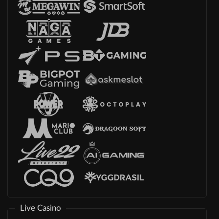
Live Casino