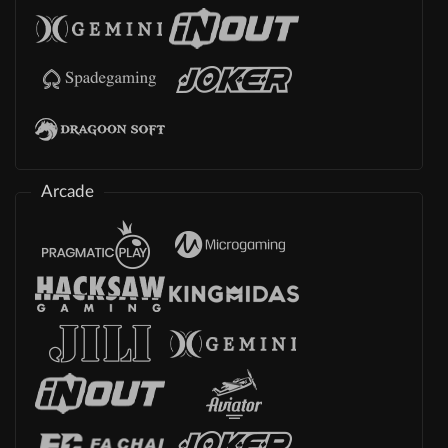
Arcade