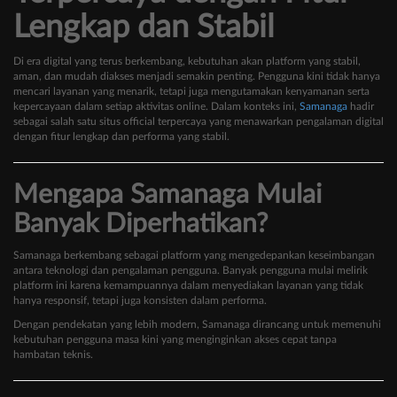
Lengkap dan Stabil
Di era digital yang terus berkembang, kebutuhan akan platform yang stabil,
aman, dan mudah diakses menjadi semakin penting. Pengguna kini tidak hanya
mencari layanan yang menarik, tetapi juga mengutamakan kenyamanan serta
kepercayaan dalam setiap aktivitas online. Dalam konteks ini,
Samanaga
hadir
sebagai salah satu situs official terpercaya yang menawarkan pengalaman digital
dengan fitur lengkap dan performa yang stabil.
Mengapa Samanaga Mulai
Banyak Diperhatikan?
Samanaga berkembang sebagai platform yang mengedepankan keseimbangan
antara teknologi dan pengalaman pengguna. Banyak pengguna mulai melirik
platform ini karena kemampuannya dalam menyediakan layanan yang tidak
hanya responsif, tetapi juga konsisten dalam performa.
Dengan pendekatan yang lebih modern, Samanaga dirancang untuk memenuhi
kebutuhan pengguna masa kini yang menginginkan akses cepat tanpa
hambatan teknis.