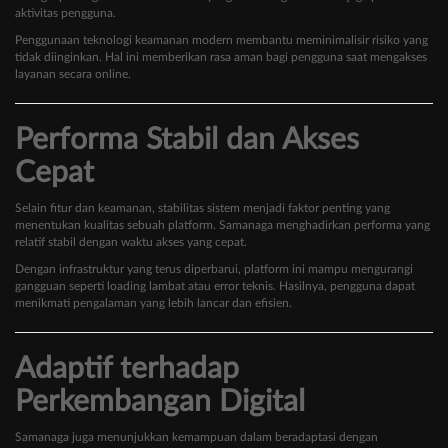
aktivitas pengguna.
Penggunaan teknologi keamanan modern membantu meminimalisir risiko yang
tidak diinginkan. Hal ini memberikan rasa aman bagi pengguna saat mengakses
layanan secara online.
Performa Stabil dan Akses
Cepat
Selain fitur dan keamanan, stabilitas sistem menjadi faktor penting yang
menentukan kualitas sebuah platform. Samanaga menghadirkan performa yang
relatif stabil dengan waktu akses yang cepat.
Dengan infrastruktur yang terus diperbarui, platform ini mampu mengurangi
gangguan seperti loading lambat atau error teknis. Hasilnya, pengguna dapat
menikmati pengalaman yang lebih lancar dan efisien.
Adaptif terhadap
Perkembangan Digital
Samanaga juga menunjukkan kemampuan dalam beradaptasi dengan