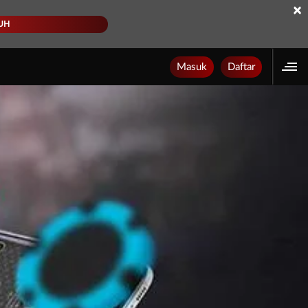
×
UH
Masuk
Daftar