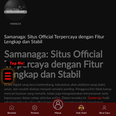
MARBLEX
Samanaga: Situs Official Terpercaya dengan Fitur
Lengkap dan Stabil
Samanaga: Situs Official
Terpercaya dengan Fitur
Tap Me!
Lengkap dan Stabil
Di era digital yang terus berkembang, kebutuhan akan platform yang stabil,
aman, dan mudah diakses menjadi semakin penting. Pengguna kini tidak hanya
mencari layanan yang menarik, tetapi juga mengutamakan kenyamanan serta
kepercayaan dalam setiap aktivitas online. Dalam konteks ini,
Samanaga
hadir
sebagai salah satu situs official terpercaya yang menawarkan pengalaman
digital dengan fitur lengkap dan performa yang stabil.
Beranda
Promosi
Masuk
Hub. Kami
Akun Saya