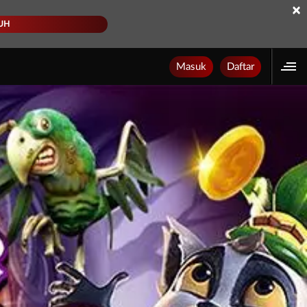
×
UH
Masuk
Daftar