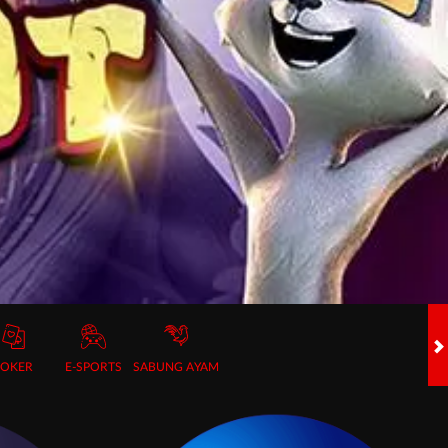
POKER
E-SPORTS
SABUNG AYAM