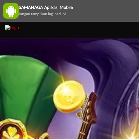
SAMANAGA Aplikasi Mobile
Jangan tampilkan lagi hari ini