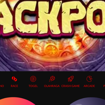
INO
RACE
TOGEL
OLAHRAGA
CRASH GAME
ARCADE